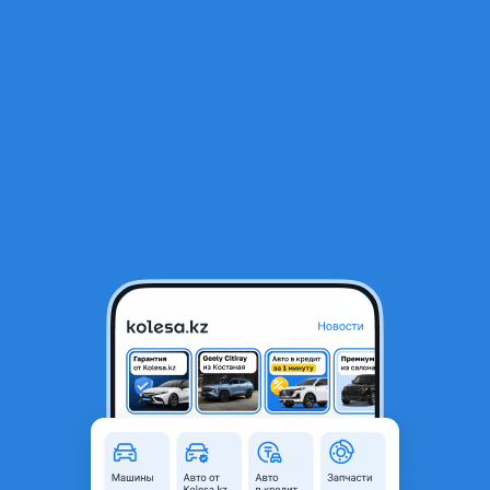
RU
Открыть приложение
1
/
3
Диск сцепления
12 000 ₸
Город
Алматы, Алматинская