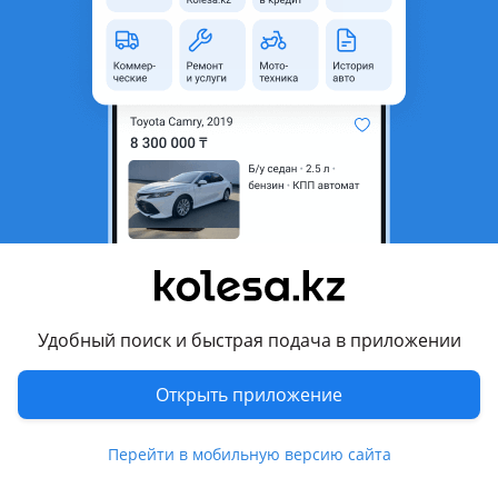
область
Состояние
Б/y
Комментарий продавца
Из Японии в отличном состояние
Перевести
Другие объявления продавца
Сергей
Удобный поиск и быстрая подача в приложении
Запчасти
Открыть приложение
Автозапчасти
1211
Диски
19
Перейти в мобильную версию сайта