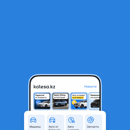
RU
Открыть приложение
1
/
3
Блок abs Lexus GS l10 2012г
52 000 ₸
Город
Алматы, Алматинская