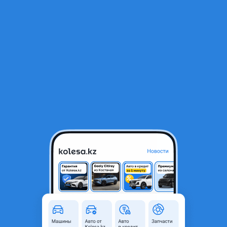
RU
Открыть приложение
1
/
3
Авторазбор Nissan qashqai j11 j10 X-trail t31 Xtrail t32 Juke terrano
rogue
Город
Астана, Акмолинская
область