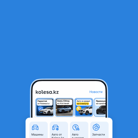
RU
Открыть приложение
В начало
1
/
2
Крепление переднего заднего бампера
4 500 ₸
Город
Алматы, Алматинская