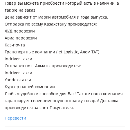
Товар вы можете приобрести который есть в наличии, а
2000 - 2005 2 поколение (A2), 2005 - 2008 3 поколение (A3),
так же на заказ!
2008 - 2010 3 поколение рестайлинг (A3), 2010 - 2012 3
цена зависит от марки автомобиля и года выпуска.
поколение [2-й рестайлинг] (A3), 2012 - 2015 4 поколение
Отправка по всему Казахстану производится:
(A4), 2015 - 2019 4 поколение рестайлинг (A4), 2019 - н.в. 5
Ж/Д перевозки
поколение (A5/H5)
Toyota Yaris
Авиа перевозки
2005 - 2009 XP90, 2009 - 2012 XP9 рестайлинг, 2011 - 2014
Каз-почта
XP130, 2013 - 2019 XP150, 2014 - 2017 XP130 рестайлинг,
Транспортные компании (Jet Logistic, Алем ТАТ)
2015 - 2019 XP130 [2-й рестайлинг] (P13/DL2S)
Indriver такси
Отправка по г. Алматы производится:
Volkswagen Passat
Indriver такси
2005 - 2010 B6, 2010 - 2015 B7, 2014 - 2019 B8, 2019 - н.в. B8
Yandex-такси
рестайлинг
Курьер нашей компании
Volkswagen Polo
Любым удобным способом для Вас! Так же наша компания
2009 - 2015 5 поколение, 2015 - 2020 5 поколение
гарантирует своевременную отправку товара! Доставка
рестайлинг, 2017 - н.в. 6 поколение [Европейский рынок],
производится за счет Покупателя.
2020 - н.в. 6 поколение
Перевести
Hyundai Avante
2003 - 2006 3 поколение рестайлинг (XD), 2006 - 2010 4