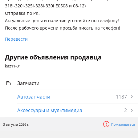
BMW 328
318i-320i-325i-328i-330i E0508 и 08-12)
2004 - 2010 E90/E91/E92/E93, 2008 - 2013 E90/E91/E92/E93
Отправка по РК.
рестайлинг
Актуальные цены и наличие уточняйте по телефону!
BMW 330
После рабочего времени просьба писать на телефон!
2004 - 2010 E90/E91/E92/E93, 2008 - 2013 E90/E91/E92/E93
Перевести
рестайлинг
Другие объявления продавца
kaz11-01
Запчасти
Автозапчасти
1187
Аксессуары и мультимедиа
2
3 августа 2026 г.
Пожаловаться