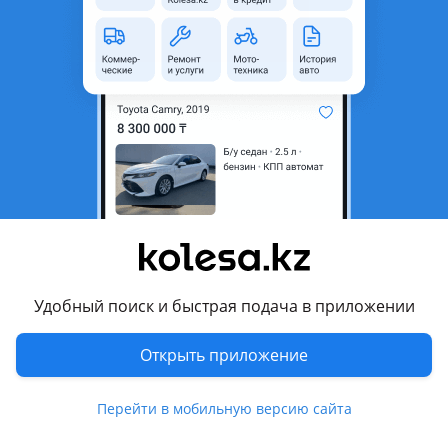
область
Состояние
Б/y
Оригинальность
Оригинал
Есть доставка
Да
Подходит на авто
BMW 318
2004 - 2010 E90/E91/E92/E93, 2008 - 2013 E90/E91/E92/E93
рестайлинг
BMW 320
Удобный поиск и быстрая подача в приложении
2004 - 2010 E90/E91/E92/E93, 2008 - 2013 E90/E91/E92/E93
рестайлинг
Показать больше
Открыть приложение
BMW 325
2004 - 2010 E90/E91/E92/E93, 2008 - 2013 E90/E91/E92/E93
Комментарий продавца
Перейти в мобильную версию сайта
рестайлинг
Привод задний правый (без наружний гранаты) 3.0 BMW