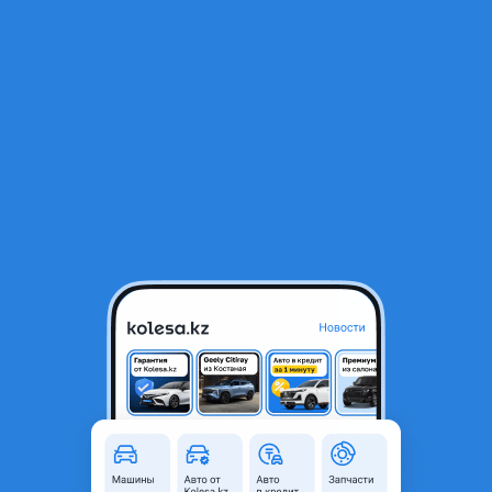
RU
Открыть приложение
В начало
1
/
2
Привод задний правый
5 500 ₸
Город
Алматы, Алматинская