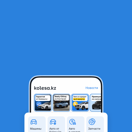
RU
Открыть приложение
В начало
1
/
2
Рулевая колонка
9 900 ₸
Город
Алматы, Алматинская