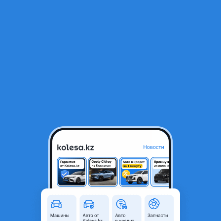
RU
Открыть приложение
В начало
1
/
2
Катафот правый
2 000 ₸
Объявление находится в архиве и может быть