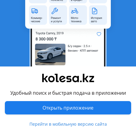
неактуальным.
Город
Алматы, Алматинская
область
Состояние
Новая
Есть доставка
Да
Комментарий продавца
Авто запчасти на все виды авто! Оптом и в розницу!
Отправка по РК!
Удобный поиск и быстрая подача в приложении
Перевести
Открыть приложение
© 2006 — 2026 АО Колеса
Главная
Полная версия
Перейти в мобильную версию сайта
Защищено reCAPTCHA. Действуют
Политика конфиденциальности