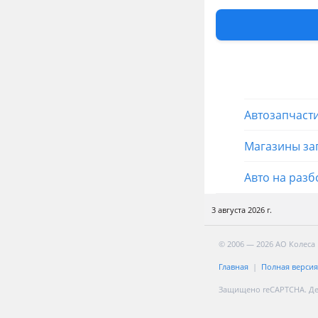
Другие объя
team1ab01
Запчасти
Автозапчаст
Магазины за
Авто на разб
3 августа 2026 г.
© 2006 — 2026 АО Колеса
Главная
Полная версия
Защищено reCAPTCHA. Д