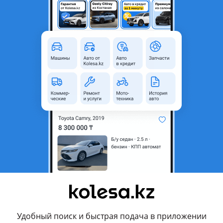
Б/y
Оригинал
Да
то
ение (GAxW), 2012 - 2016 1 поколение рестайлинг (GAxW)
родавца
 2010-2016
наличие уточняйте по телефону!
мени просьба писать на телефон!
Удобный поиск и быстрая подача в приложении