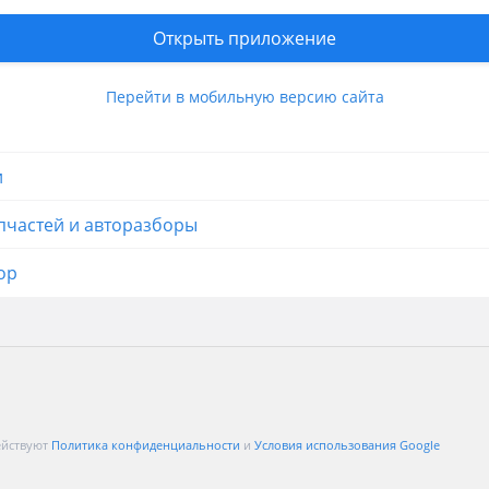
вления продавца
Открыть приложение
Перейти в мобильную версию сайта
и
пчастей и авторазборы
ор
ействуют
Политика конфиденциальности
и
Условия использования Google