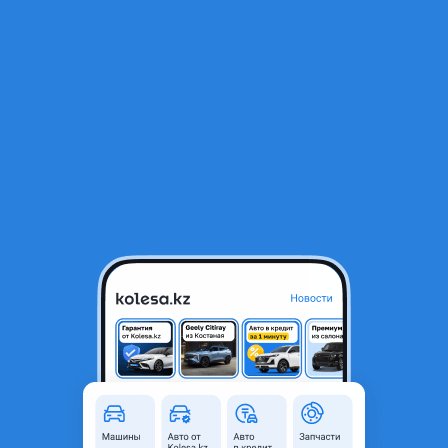
RU
Открыть приложение
1
/
5
Бампер задний в оригинале бу
45 000 ₸
Город
Алматы, Алматинская