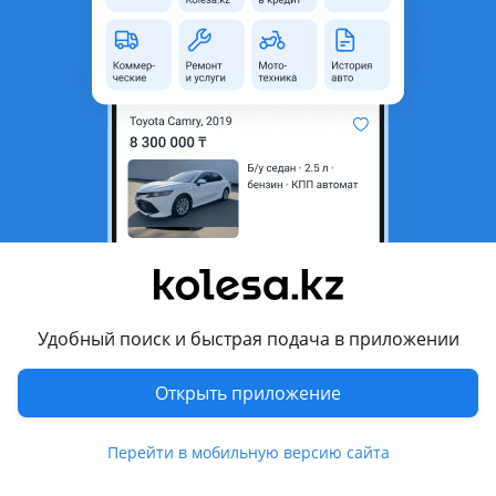
область
Состояние
Б/y
Комментарий продавца
Задний бампер в оригинале бу с диффектом от киа рио 3
ресталинг. Цена от состояния
Перевести
Другие объявления продавца
Navto
Удобный поиск и быстрая подача в приложении
Запчасти
Открыть приложение
Автозапчасти
254
Перейти в мобильную версию сайта
Шины
1