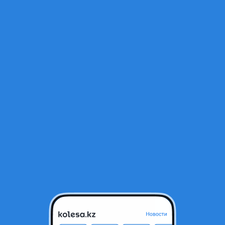
Открыт
Костанай, Костанайская облас
Спецтехника