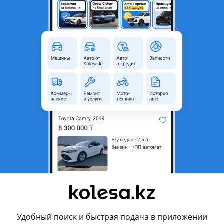
Урал
родавца
ю аренду Урал спец кунг для проживания малых бригад 5-8 чело
 отопление (фен)
ов
л Дизельного топлива.
на для бездорожья
 г. Актобе выезжаем в любой регион РК
вления продавца
Удобный поиск и быстрая подача в приложении