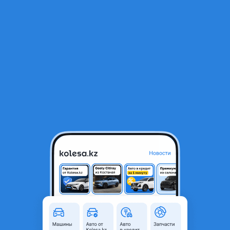
RU
Открыть приложение
В начало
1
/
2
Подномерник
40 000 ₸
Объявление находится в архиве и может быть