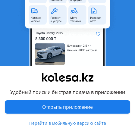
неактуальным.
Город
Алматы, Алматинская
область
Состояние
Б/y
Есть доставка
Да
Комментарий продавца
Оригинал, цвета разные
Перевести
Удобный поиск и быстрая подача в приложении
Другие объявления продавца
Открыть приложение
Боря
Перейти в мобильную версию сайта
Машины