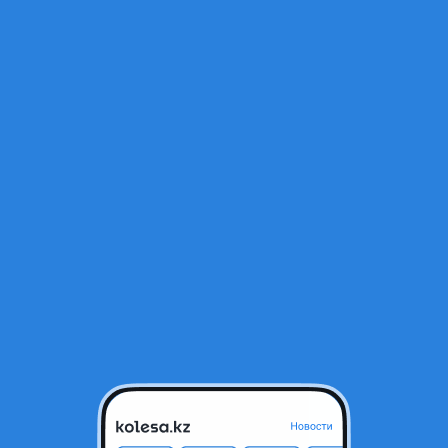
Открыт
0 4MATIC 2025 года
Новая
П
2021 - н.в. Z223