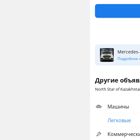
Ждем Вас в North St
*Настоящее ценовое
условиях не являет
Вы сможете получит
Перевести
Mercedes-
Подробнее 
Другие объя
North Star of Kazakhsta
Машины
Легковые
Коммерческ