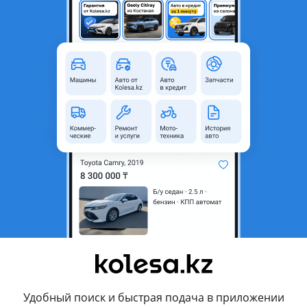
Седан
4 (бензин)
Автомат
Полный привод
Слева
черный металлик
стане
Да
родавца
ных – Mercedes–Maybach S–Class
–580 точно передает сущность современной роскоши, как нико
иалы, высочайшее качество обработки деталей, непревзойден
нологии и талантливый личный помощник – интеллектуальная
стема MBUX – откроют для вас новую эру владения роскошным 
Удобный поиск и быстрая подача в приложении