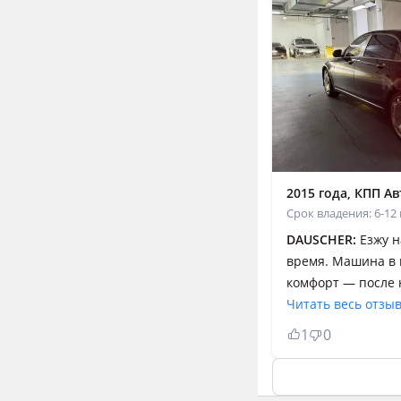
2015 года, КПП Авт
Срок владения: 6-12
DAUSCHER:
Езжу н
время. Машина в 
комфорт — после 
автомобилей кажу
Читать весь отзы
очень мягкая, шу
1
0
трассе и в городе
Салон сделан на 
материалы качест