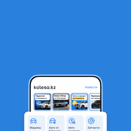
RU
Открыть приложение
1
/
3
Двигатель АКПП 1MZ-fe 3.0L мотор (коробка)
66 500 ₸
Город
Алматы, Алматинская