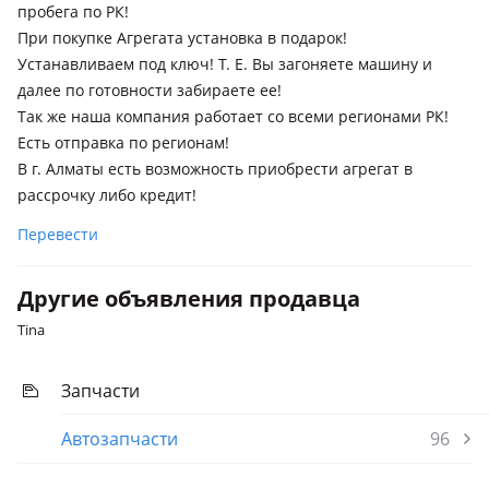
пробега по РК!
рестайлинг (U2)
При покупке Агрегата установка в подарок!
Lexus ES 300
Устанавливаем под ключ! Т. Е. Вы загоняете машину и
далее по готовности забираете ее!
Lexus RX 300
Так же наша компания работает со всеми регионами РК!
1997 - 2003 1 поколение (MCU15), 2003 - 2006 2 поколение
Есть отправка по регионам!
(U3)
В г. Алматы есть возможность приобрести агрегат в
Lexus RX 330
рассрочку либо кредит!
1997 - 2003 1 поколение (MCU15)
Перевести
Другие объявления продавца
Tina
Запчасти
Автозапчасти
96