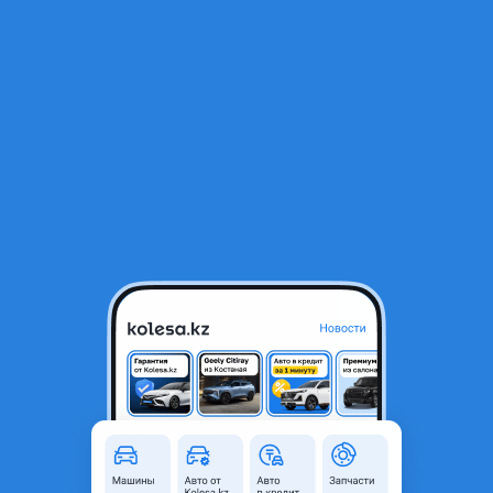
RU
Открыть приложение
1
/
3
Стартер
10 021 ₸
Город
Алматы, Алматинская