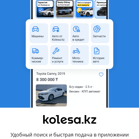
Алматы, Алматинская область
Новая
Всесезонные
265 мм
70
R16
Да
родавца
зведены по технологии Yokohama
 Алматы
я шин в подарок
Удобный поиск и быстрая подача в приложении