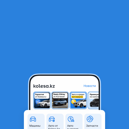
RU
Открыть приложение
1
/
4
Цапфа передняя поворотный кулак
25 000 ₸
Город
Алматы, Алматинская