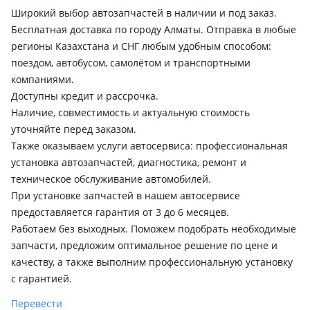
2007 - 2011 1 поколение, 2011 - 2017 1 поколение
Широкий выбор автозапчастей в наличии и под заказ.
рестайлинг, 2016 - 2020 2 поколение, 2020 - н.в. 2
Бесплатная доставка по городу Алматы. Отправка в любые
поколение рестайлинг
регионы Казахстана и СНГ любым удобным способом:
поездом, автобусом, самолётом и транспортными
Volkswagen Touran
компаниями.
2003 - 2006 1 поколение, 2006 - 2010 1 поколение
Доступны кредит и рассрочка.
рестайлинг, 2010 - 2015 1 поколение [2-й рестайлинг], 2015
Наличие, совместимость и актуальную стоимость
- н.в. 2 поколение
уточняйте перед заказом.
Volkswagen Golf Plus
Также оказываем услуги автосервиса: профессиональная
2004 - 2008 1 поколение, 2008 - 2014 1 поколение
установка автозапчастей, диагностика, ремонт и
рестайлинг
техническое обслуживание автомобилей.
При установке запчастей в нашем автосервисе
предоставляется гарантия от 3 до 6 месяцев.
Работаем без выходных. Поможем подобрать необходимые
запчасти, предложим оптимальное решение по цене и
качеству, а также выполним профессиональную установку
с гарантией.
Перевести