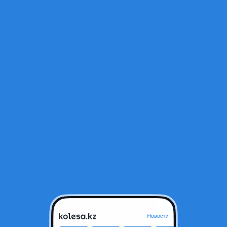
Открыт
 Sports Equator III
тся в архиве и может быть неактуальным.