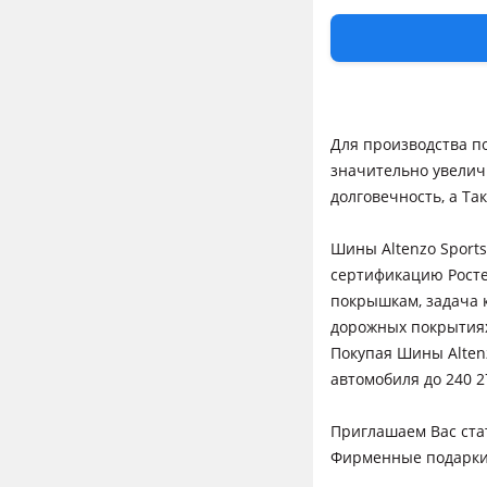
призвана дать хоро
относительно мягка
благоприятное прох
позволяет дать кол
Для производства п
значительно увелич
долговечность, а Та
Шины Altenzo Sports
сертификацию Росте
покрышкам, задача 
дорожных покрытия
Покупая Шины Altenz
автомобиля до 240 2
Приглашаем Вас ста
Фирменные подарки 