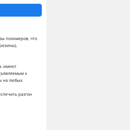
она автошины и
ческий комфорт и
блоков резины
вы полимеров, что
резины),
а, имеют
дъявляемым к
ы на любых
еспечить разгон