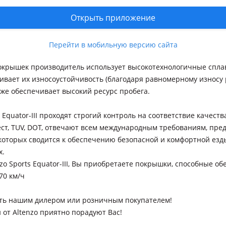
ший кромочный эффект при маневрах. Эффективная кордовая з
Открыть приложение
 боковина, в свою очередь, обеспечивают одновременно акусти
ождение поворотов без потерь в управлении. Форма плечевых 
есам перманентный плотный контакт с дорожным покрытием.
Перейти в мобильную версию сайта
окрышек производитель использует высокотехнологичные спла
ивает их износоустойчивость (благодаря равномерному износу 
кже обеспечивает высокий ресурс пробега.
 Equator-III проходят строгий контроль на соответствие качеств
ст, TUV, DOT, отвечают всем международным требованиям, пре
которых сводится к обеспечению безопасной и комфортной езд
х.
o Sports Equator-III, Вы приобретаете покрышки, способные об
70 км/ч
ть нашим дилером или розничным покупателем!
от Altenzo приятно порадуют Вас!