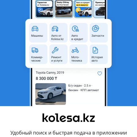
Новая
Да
то
родавца
ал
Удобный поиск и быстрая подача в приложении
качества