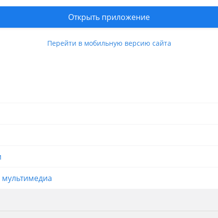
роду и отправка по городам и регионам РК
Открыть приложение
Перейти в мобильную версию сайта
вления продавца
и
и мультимедиа