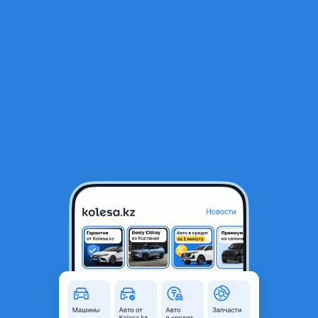
RU
Открыть приложение
1
/
3
Sonata DN8 хром капота
150 000 ₸
Объявление находится в архиве и может быть