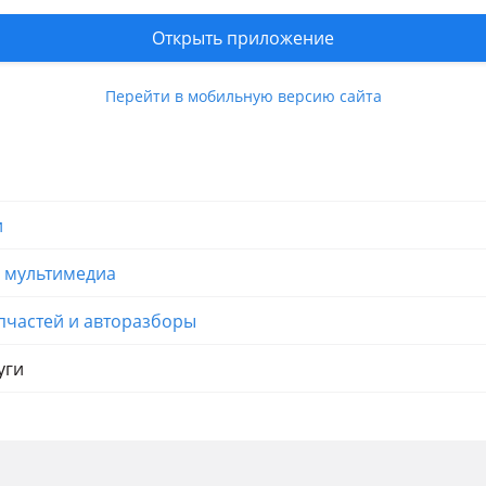
те
Открыть приложение
вления продавца
Перейти в мобильную версию сайта
и
и мультимедиа
пчастей и авторазборы
уги