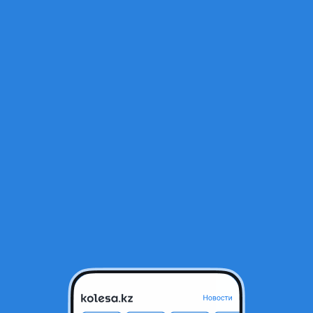
Открыт
ги. Поперечены на релинги
Алматы, Алматинская область