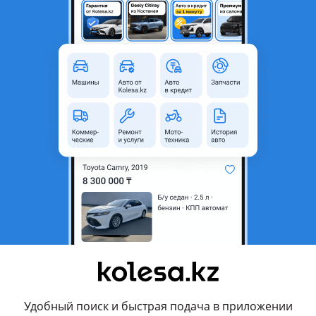
Новая
родавца
ги — T4
ра: 1200 мм и 1350 мм. (1 метр 20 сантиметров и 1 метр 35 сан
ные крепления подойдут к большинству стандартных авто рейл
о прочный для крепления боковых тентов и перевозки не слишк
упить в магазине в городе Алматы.
в регионы Казахстана, Кыргызстан и Россию.
Удобный поиск и быстрая подача в приложении