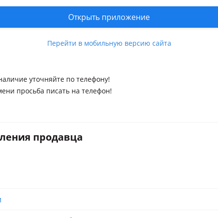
010 - 2015 W251 рестайлинг
 W211 2002-2009
Открыть приложение
nz S 350
0 W251 2006-2012
 W221 2005-2009
Перейти в мобильную версию сайта
50 C219 2004-2010
 W212 2009-2015
наличие уточняйте по телефону!
мени просьба писать на телефон!
вления продавца
и