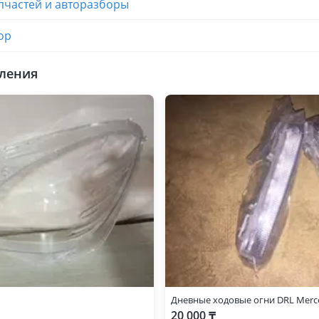
пчастей и авторазборы
ор
ления
Дневные ходовые огни DRL Merc
20 000 ₸