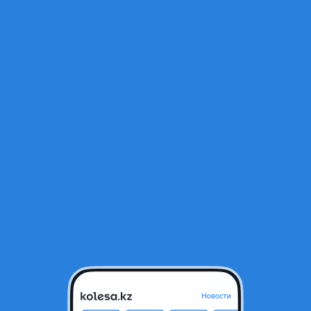
Открыт
.0 M272 (крышка мотора)
Алматы, Алматинская область