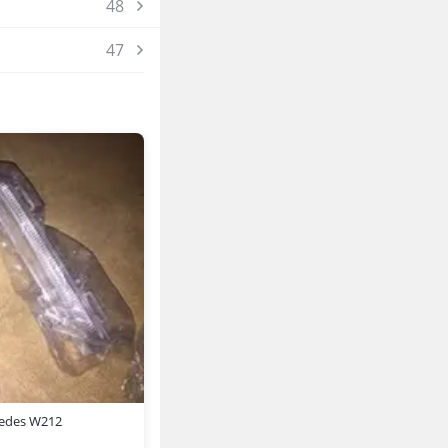
48
47
edes W212