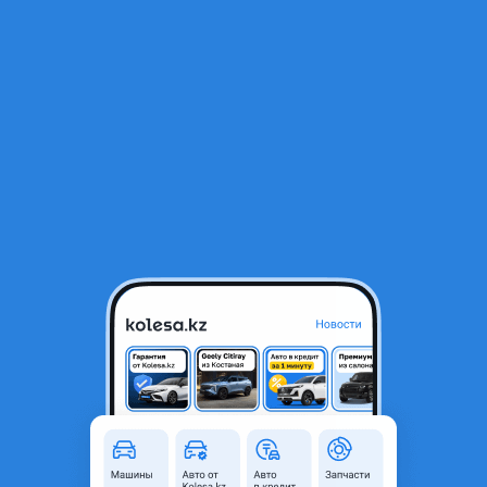
RU
Открыть приложение
1
/
4
Кольца, поршни, вкладыши, прокладки, сальники на двигатели
Mitsubishi
10 000 ₸