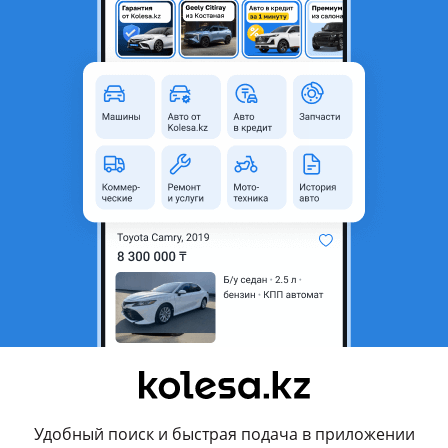
​проспект Туран, 74
родавца
едоставляет полный спектр услуг на всех этапах владения авто
ей с пробегом;
(Trade–In) и выкупу подержанных автомобилей (независимо от год
услуг по техническому обслуживанию автомобилей;
срочка, отсрочка и лизинг;
Удобный поиск и быстрая подача в приложении