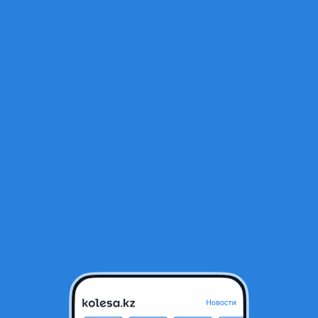
Открыт
ивик 1999г.
тся в архиве и может быть неактуальным.