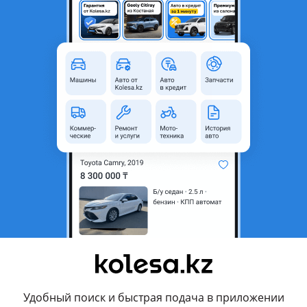
Алматы, Алматинская область
Б/y
родавца
Цивик 1999г. Объем 1, 4 механика.
я только в сборе с ключём и иммобилайзером.
вления продавца
и
Удобный поиск и быстрая подача в приложении