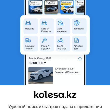
Астана, Акмолинская область
Б/y
родавца
лер Субару Форестер
ействуют
Политика конфиденциальности
и
Условия использования Google
Удобный поиск и быстрая подача в приложении