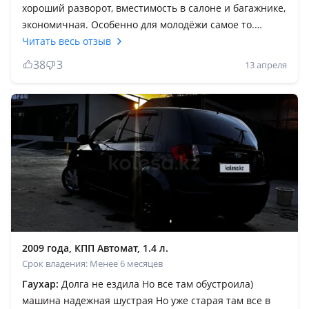
хороший разворот, вместимость в салоне и багажнике,
экономичная. Особенно для молодёжи самое то.
Спокойна ездила в другие города. Не парит с
Читать весь отзыв
полосками. Надёжная и удобная. Влюбилась в эту
38
3
13 апреля
машину с первого вождения. Жаль что перестали
выпускать именно эту модель. Девочки если только
садитесь за руль и хотите комфорта берите Hyundai
Getz и даже не сомневайтесь в своём выборе. Ездила
на других машинах пока училась в автошколе и на
машинах друзей но Getz это лучшее.
2009 года, КПП Автомат, 1.4 л.
Срок владения: Менее 6 месяцев
Гаухар:
Долга не ездила Но все там обустроила)
машина надежная шустрая Но уже старая там все в