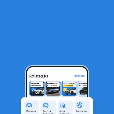
RU
Открыть приложение
1
/
3
Дверь
50 000 ₸
Город
Алматы, Алматинская