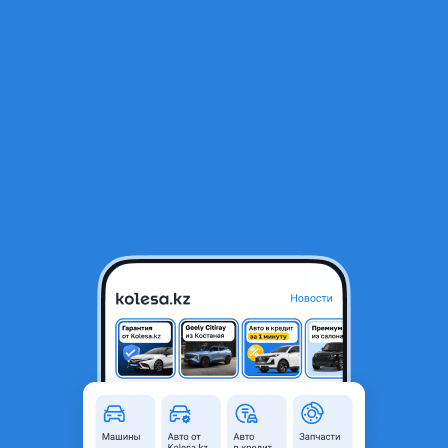
RU
Открыть приложение
1
/
3
Авторазбор Япония Швейцария Америка
Общая информация
Комментарий продавца