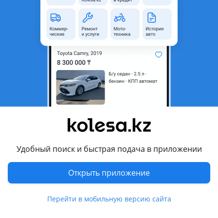
Привозные автозапчасти ДВС АКПП МКПП Вариатор
Автоматы Двигатели
Мы возим запчасти с Японии Америки Малайзии Испании
Швейцарии Германии ОАЭ без посредников напрямую!
Перевести
Режим работы
10:00 - 18:30 Пн - Вс
Другие объявления продавца
Удобный поиск и быстрая подача в приложении
Japan Autoparts
Открыть приложение
Запчасти
Автозапчасти
119
Перейти в мобильную версию сайта