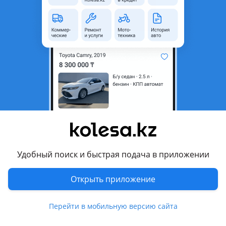
неактуальным.
Город
Алматы, Алматинская
область
Состояние
Б/y
Комментарий продавца
Продам
Перевести
Удобный поиск и быстрая подача в приложении
Другие объявления продавца
ляйсан
Открыть приложение
Запчасти
Перейти в мобильную версию сайта
Автозапчасти
1474