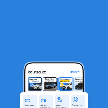
RU
Открыть приложение
В начало
1
/
2
Генератор 2.2 дизель, привозной
25 000 ₸
Объявление находится в архиве и может быть