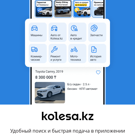
Б/y
родавца
ка двигателя на многие модели концерна субару. Оригинал бу
локи в хорошем состоянии. Привезено из Японии. Без износа п
точняйте наличие. Работаем с регионами. Просьба звонить с 9 д
м желаем удачных покупок!
вления продавца
спорт
Удобный поиск и быстрая подача в приложении