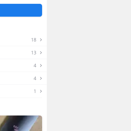
1918
19
18
13
4
4
1