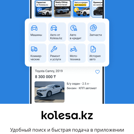
Алматы, Алматинская область
Новая
Да
родавца
стильный, велюровый Коврик,
EXUS ES (2012-2018);
US;
ть, гарантия качества!
нам.
шт)
Удобный поиск и быстрая подача в приложении