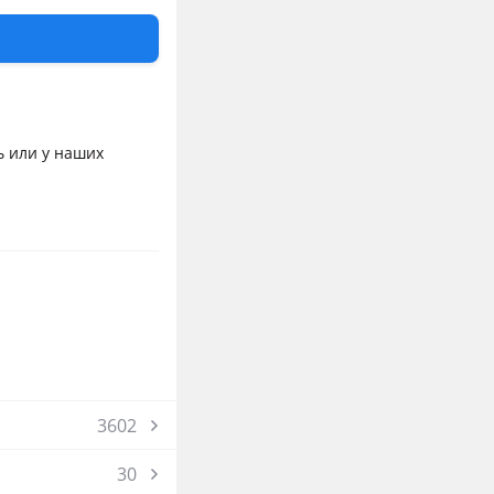
щайтесь по
елефону! Цвета,
отографии в
наличии, потому что
ов, ЦВЕТА, ЦЕНЫ,
ь или у наших
3602
30