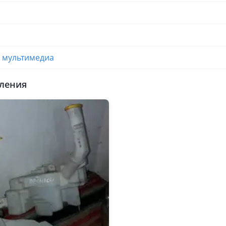
и мультимедиа
ления