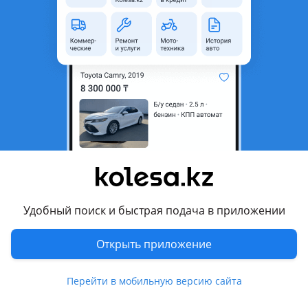
область
Состояние
Новая
Код запчасти
888
Есть доставка
Да
Подходит на авто
Hyundai Mufasa
2023 - н.в. 1 поколение
Hyundai Santa Fe
2020 - н.в. 4 поколение рестайлинг, 2018 - 2021 4
Удобный поиск и быстрая подача в приложении
поколение (TM/TMA), 2015 - 2018 3 поколение рестайлинг
(DM/DMA)
Показать больше
Открыть приложение
Hyundai Sonata
2017 - 2022 7 поколение рестайлинг (LF)
Комментарий продавца
Перейти в мобильную версию сайта
Hyundai Tucson
Теплообменик двигателя запчасти на корейские машины