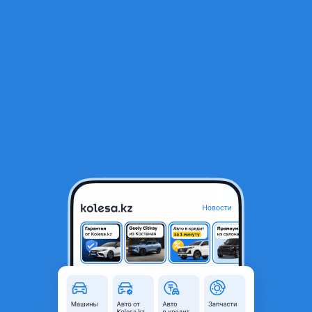
RU
Открыть приложение
1
/
3
Теплообменик 1.6 турбо
5 000 ₸
Город
Алматы, Алматинская