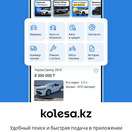
м Клиентам высокий уровень обслуживания и самый полный сп
х запчастей. Идеология работы компании отражена в ее слога
томобилям! »
вления продавца
Удобный поиск и быстрая подача в приложении
и