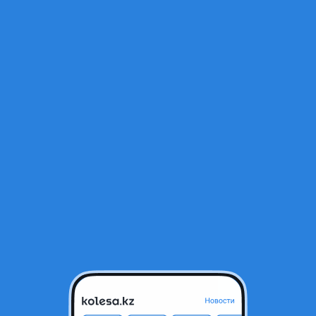
Открыт
IA MOBIS
родавца