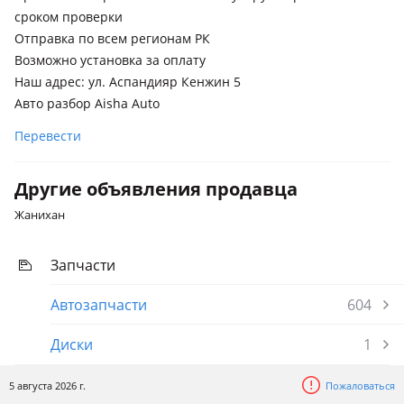
1998 - 2003 3 поколение (BE/BH), 2003 - 2009 4 поколение
сроком проверки
(BL/BP), 2009 - 2013 5 поколение (BM/BR)
Отправка по всем регионам РК
Возможно установка за оплату
Subaru Outback
Наш адрес: ул. Аспандияр Кенжин 5
1998 - 2003 2 поколение (BE/BH), 2001 - 2003 2 поколение
Авто разбор Aisha Auto
рестайлинг (BE/BH), 2003 - 2007 3 поколение (BL/BP)
Перевести
Subaru Legacy Lancaster
1998 - 2001 2 поколение, 2001 - 2003 2 поколение
рестайлинг
Другие объявления продавца
Жанихан
Запчасти
Автозапчасти
604
Диски
1
5 августа 2026 г.
Пожаловаться