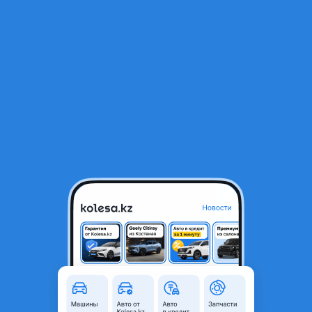
RU
Открыть приложение
1
/
5
Коробка автомат Subaru 40 зуб
290 000 ₸
Город
Астана, Акмолинская