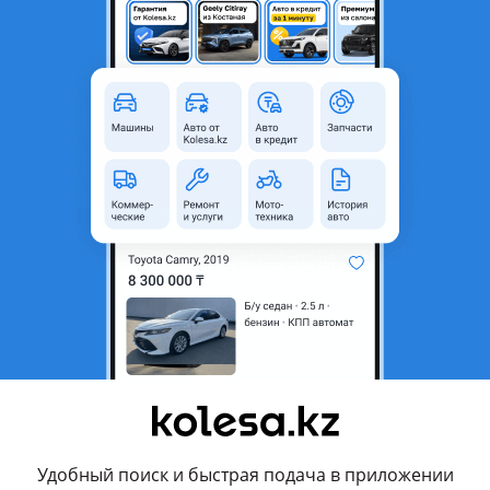
Б/y
то
родавца
чняйте по телефону!
а зонды DENSO на Lexus GX
нды с Японии, без пробега по KZ.
и:
остика;
 лямбда зондов;
ов;
арантию на наши услуги!
Удобный поиск и быстрая подача в приложении