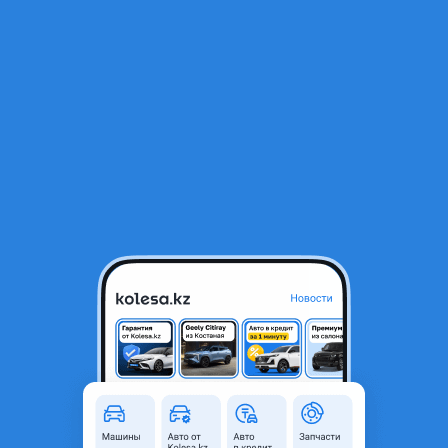
RU
Открыть приложение
1
/
4
Крело
8 500 ₸
Город
Алматы, Алматинская