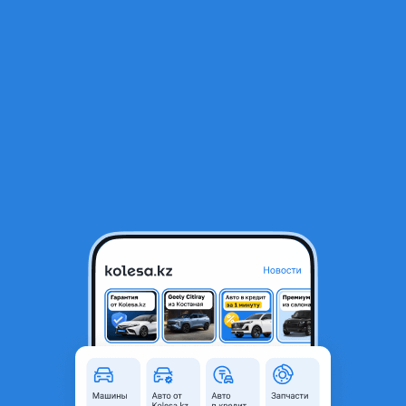
RU
Открыть приложение
1
/
15
ДВИГАТЕЛЬ ТОЙОТА 14/15/16/18/20/22/25/30/35/40/43/47/57
315 000 ₸
Объявление находится в архиве и может быть