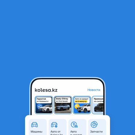
RU
Открыть приложение
В начало
1
/
2
Стекло фар
20 000 ₸
Город
Алматы, Алматинская