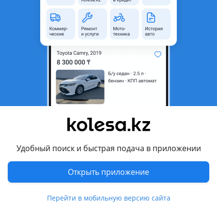
область
Состояние
Новая
Комментарий продавца
Есть с обоих сторон левая правая
Хорошего качества
Можете позвонить и уточнить по номеру или написать
Цена уКазана за одну сторону
Есть отправка по регионам
По городу Яндекс такси
Перевести
Удобный поиск и быстрая подача в приложении
Другие объявления продавца
Открыть приложение
Avtsvet-Servis
Перейти в мобильную версию сайта
Машины