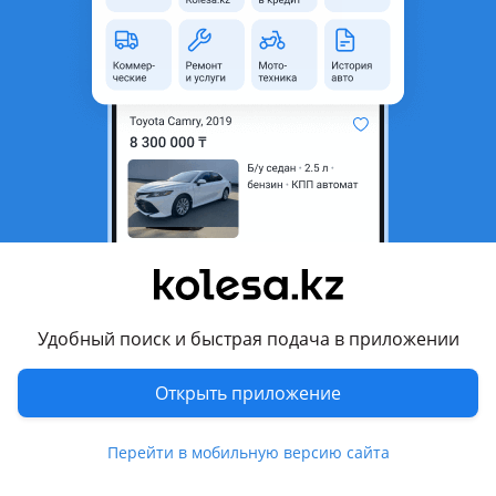
Город
Алматы, Алматинская
область
Состояние
Б/y
Оригинальность
Оригинал
Возможна рассрочка или
Да
кредит
Есть доставка
Да
Подходит на авто
Toyota Caldina
2005 - 2007 3 поколение рестайлинг (T24), 2002 - 2004 3
Удобный поиск и быстрая подача в приложении
поколение (T24), 2000 - 2002 2 поколение рестайлинг
(T19/T21), 1997 - 1999 2 поколение (T19/T21), 1992 - 1996 1
Открыть приложение
поколение (T19/T21)
Toyota Camry
Перейти в мобильную версию сайта
Показать больше
2023 - н.в. XV80, 2004 - 2006 XV30 рестайлинг (V35), 2001 -