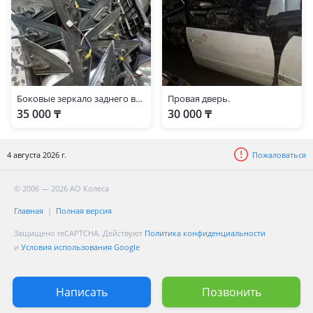
Toyota Sprinter Carib
1995 - 2001 3 поколение
Toyota Carina E
1992 - 1998 T190
Боковые зеркало заднего вида
Провая дверь.
Toyota Spacio
35 000 ₸
30 000 ₸
2001 - 2007 2 поколение, 1997 - 2001 1 поколение
4 августа 2026 г.
Пожаловаться
© 2006 — 2026 АО Колеса
Главная
Полная версия
Защищено reCAPTCHA. Действуют
Политика конфиденциальности
и
Условия использования Google
Написать
Позвонить