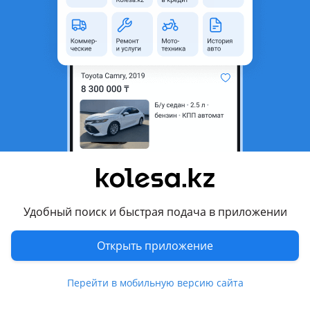
Состояние
Б/y
Есть доставка
Да
Подходит на авто
Ford Focus
Ford Mondeo
2003 - 2007 3 поколение рестайлинг (B5Y/B4Y)
Комментарий продавца
Продам ЭБУ, на Форд, объем 2.0. Контрактный. Есть ещё
Удобный поиск и быстрая подача в приложении
запчасти по двигателю
Продам запчасти по двигателю объем 2 литра инжектор,
Открыть приложение
подходит на многие форд, мазда, сам мотор в разобранном
состоянии со всеми новесными запчастями б/у и новые
Перейти в мобильную версию сайта
запчасти
Прокладка клаппаной крышки 5000