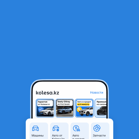
RU
Открыть приложение
1
/
20
ЭБУ, Форд объем 2.0. Контрактный
25 000 ₸
Город
Атырау, Атырауская область