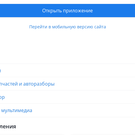
наличие уточняйте по телефону!
Открыть приложение
Перейти в мобильную версию сайта
вления продавца
и
пчастей и авторазборы
ор
и мультимедиа
ления