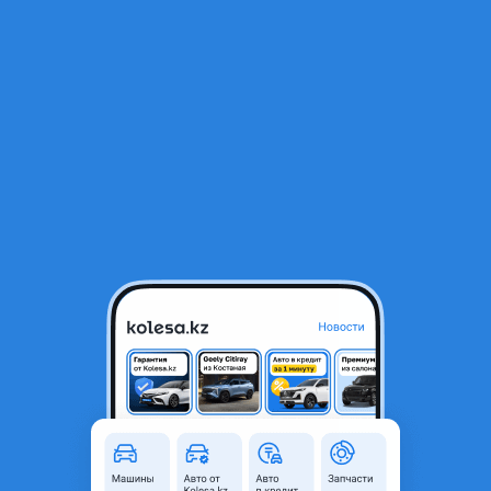
RU
Открыть приложение
1
/
3
Абсорбер переднего бампера камри 40
16 000 ₸
Объявление находится в архиве и может быть