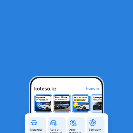
RU
Открыть приложение
1
/
5
Теплообменник
30 000 ₸
Город
Алматы, Алматинская