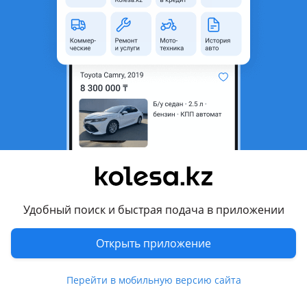
область
Состояние
Б/y
Комментарий продавца
Продам, в сборе 30000, отдельно 20000
Перевести
Другие объявления продавца
ляйсан
Удобный поиск и быстрая подача в приложении
Запчасти
Открыть приложение
Автозапчасти
1474
Авто на разбор
10
Перейти в мобильную версию сайта