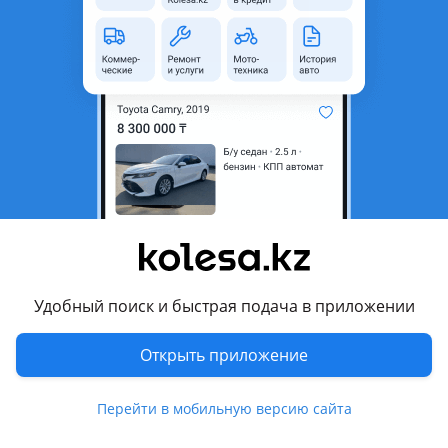
Восточно-Казахстанская
область
Состояние
Новая
Код запчасти
Mia014
Есть доставка
Да
Подходит на авто
Mitsubishi Pajero
1982 - 1991 1 поколение (L04xG/L14xG), 1991 - 1997 2
поколение (V3xW/V2xW/V4xW), 1997 - 1999 2 поколение
рестайлинг (V3xW/V2xW/V4xW)
Удобный поиск и быстрая подача в приложении
Комментарий продавца
Открыть приложение
Генератор MITSUBISHI 6G72 3.0 12v 86-99 SOHC вдоль
MITSUBISHI: 6G72;
Перейти в мобильную версию сайта
Г. Усть-каменогорск.