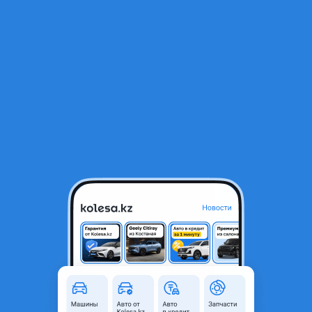
RU
Открыть приложение
В начало
1
/
2
Генератор MITSUBISHI 6G72 3.0 12v 86-99 SOHC
50 000 ₸
Город
Усть-Каменогорск,