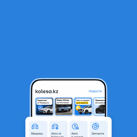
RU
Открыть приложение
В начало
1
/
2
Суппорт тормазной
20 000 ₸
Город
Тараз, Жамбылская область