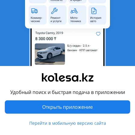
Состояние
Б/y
Оригинальность
Оригинал
Подходит на авто
Toyota Caldina
2005 - 2007 3 поколение рестайлинг (T24), 2002 - 2004 3
поколение (T24)
Комментарий продавца
В отличном состоянии цена за 1штуку
Удобный поиск и быстрая подача в приложении
Перевести
Открыть приложение
Другие объявления продавца
Dima
Перейти в мобильную версию сайта