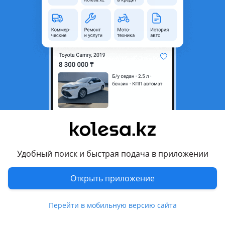
область
Состояние
Б/y
Есть доставка
Да
Комментарий продавца
VGRS привозные в оригинале б/у на LEXUS 570
Перевести
Другие объявления продавца
iminov-98
Удобный поиск и быстрая подача в приложении
Запчасти
Открыть приложение
Автозапчасти
101
Перейти в мобильную версию сайта
Похожие объявления