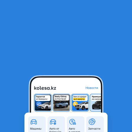
RU
Открыть приложение
1
/
5
VGRS ВЖРС
200 000 ₸
Город
Алматы, Алматинская