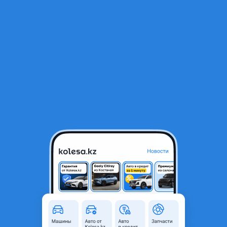
RU
Открыть приложение
1
/
7
Ремкомплект двигателя
1 521 ₸
Город
Жезказган, Улытауская