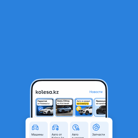
RU
Открыть приложение
1
/
4
Привозной двигатель Mazda AJ 3.0
350 000 ₸
Город
Астана, Акмолинская