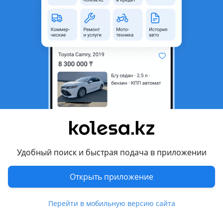
область
Состояние
Б/y
Оригинальность
Оригинал
Возможна рассрочка или
Да
кредит
Есть доставка
Да
Подходит на авто
Mazda MPV
1999 - 2006 LW
Удобный поиск и быстрая подача в приложении
Mazda Tribute
2004 - 2007 1 поколение рестайлинг (EP), 2000 - 2004 1
Открыть приложение
поколение (EP)
Перейти в мобильную версию сайта
Комментарий продавца