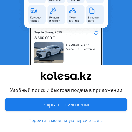
область
Toyota
Модель
Sequoia
Год
2004 г.
Есть доставка
Да
Комментарий продавца
Авто на запчасти TOYOTA SEQUOIA K35-40 2000-2007 (00-04
и 04-07)
Перевести
Удобный поиск и быстрая подача в приложении
Другие объявления продавца
Открыть приложение
al17-02
Перейти в мобильную версию сайта
Запчасти