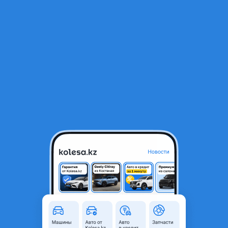
RU
Открыть приложение
В начало
1
/
2
Toyota Sequoia 2004 года
43 000 ₸
Город
Алматы, Алматинская