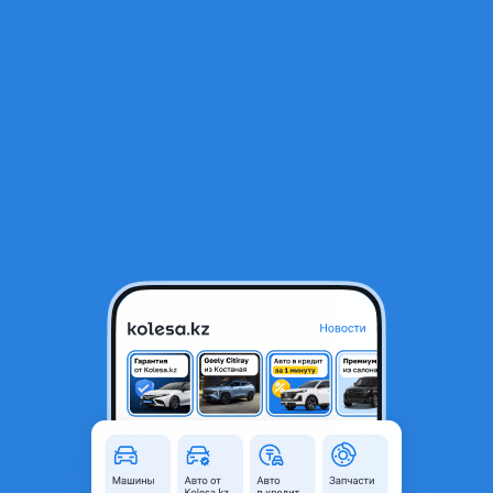
RU
Открыть приложение
В начало
1
/
2
Аромастанция Lixiang L6, L7, L8
1 000 ₸
Объявление находится в архиве и может быть